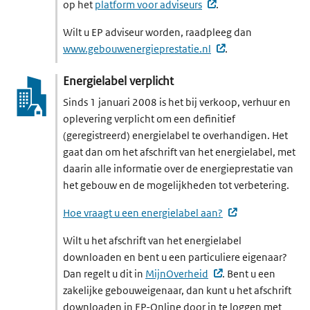
(externe website, op
op het
platform voor adviseurs
.
Wilt u EP adviseur worden, raadpleeg dan
(externe website, 
www.gebouwenergie­prestatie.nl
.
Energielabel verplicht
Sinds 1 januari 2008 is het bij verkoop, verhuur en
oplevering verplicht om een definitief
(geregistreerd) energielabel te overhandigen. Het
gaat dan om het afschrift van het energielabel, met
daarin alle informatie over de energieprestatie van
het gebouw en de mogelijkheden tot verbetering.
(externe website
Hoe vraagt u een energielabel aan?
Wilt u het afschrift van het energielabel
downloaden en bent u een particuliere eigenaar?
(externe website, o
Dan regelt u dit in
MijnOverheid
. Bent u een
zakelijke gebouweigenaar, dan kunt u het afschrift
downloaden in EP-Online door in te loggen met