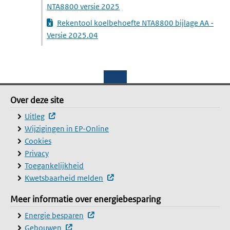
(downloadt een PDF-bestand)
NTA8800 versie 2025
Rekentool koelbehoefte NTA8800 bijlage AA -
(downloadt een Excel-bestand)
Versie 2025.04
Footer
Over deze site
Over deze site
(externe website, opent in een nieuw venster)
Uitleg
Wijzigingen in EP-Online
Cookies
Privacy
Toegankelijkheid
(externe website, opent in een nie
Kwetsbaarheid melden
Meer informatie over energiebesparing
Meer informatie over energiebesparing
(externe website, opent in een nieuw ve
Energie besparen
(externe website, opent in een nieuw venster)
Gebouwen