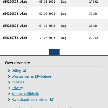
d20260803_v4.zip
03-08-2026
Dag
211 Kb
d20260802_v4.zip
02-08-2026
Dag
30 Kb
d20260801_v4.zip
01-08-2026
Dag
23 Kb
d20260731_v4.zip
31-07-2026
Dag
210 Kb
Footer
Over deze site
Over deze site
(externe website, opent in een nieuw venster)
Uitleg
Wijzigingen in EP-Online
Cookies
Privacy
Toegankelijkheid
(externe website, opent in een nie
Kwetsbaarheid melden