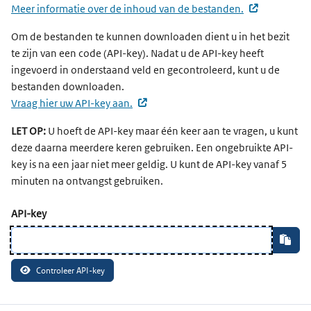
(externe we
Meer informatie over de inhoud van de bestanden.
Om de bestanden te kunnen downloaden dient u in het bezit
te zijn van een code (API-key). Nadat u de API-key heeft
ingevoerd in onderstaand veld en gecontroleerd, kunt u de
bestanden downloaden.
(externe website, opent in een nieu
Vraag hier uw API-key aan.
LET OP:
U hoeft de API-key maar één keer aan te vragen, u kunt
deze daarna meerdere keren gebruiken. Een ongebruikte API-
key is na een jaar niet meer geldig. U kunt de API-key vanaf 5
minuten na ontvangst gebruiken.
Api-key opgeven
API-key
Plak
Controleer API-key
Overzicht openbare data