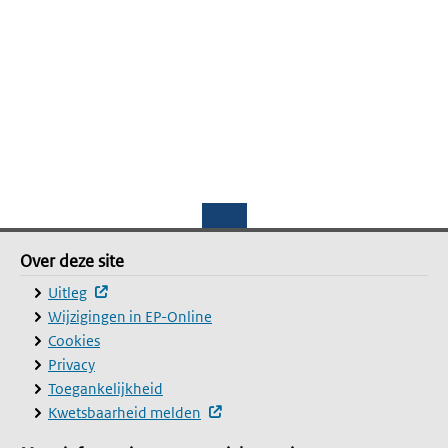
Footer
Over deze site
Over deze site
(externe website, opent in een nieuw venster)
Uitleg
Wijzigingen in EP-Online
Cookies
Privacy
Toegankelijkheid
(externe website, opent in een nie
Kwetsbaarheid melden